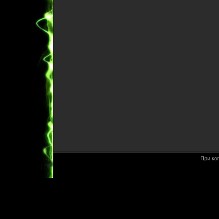
При ко