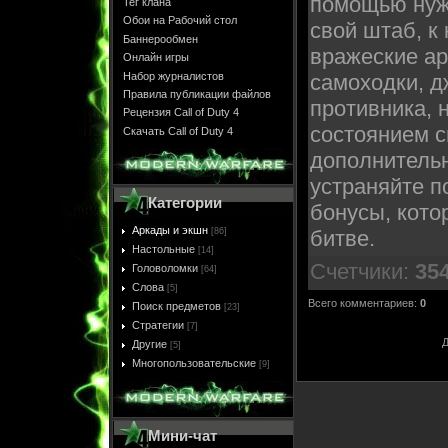
помощью нуж
Тег клана
Обои на Рабочий стол
свой штаб, к
Баннерообмен
вражеские ар
Онлайн игры
Набор журналистов
самоходки, д
Правила публикации файлов
противника, 
Рецензия Call of Duty 4
состоянием 
Скачать Call of Duty 4
дополнитель
устраняйте п
Категории
бонусы, кото
Аркады и экшн
[86]
битве.
Настольные
[14]
Счетчики
:
35
Головоломки
[64]
Слова
[5]
Всего комментариев
:
0
Поиск предметов
[23]
Стратегии
[7]
Д
Другие
[5]
Многопользовательские
[9]
Мини-чат