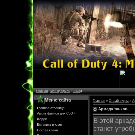
Главная
|
Мой профиль
|
Выход
Меню сайта
Главная
»
Онлайн игры
»
А
Главная страница
Армада танков
Архив файлов для CoD 4
В этой арка
Форум
Вступить в клан
станет утроб
Состав клана