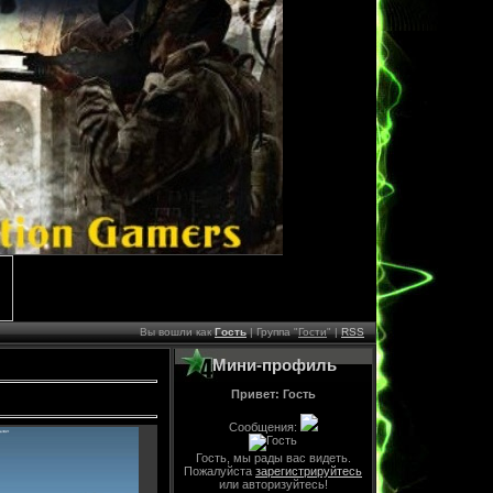
Вы вошли как
Гость
| Группа "
Гости
" |
RSS
Мини-профиль
Привет: Гость
Сообщения:
Гость, мы рады вас видеть.
Пожалуйста
зарегистрируйтесь
или авторизуйтесь!