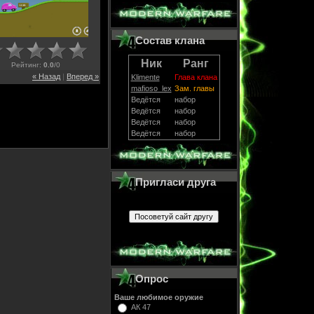
Состав клана
Ник
Ранг
Рейтинг
:
0.0
/
0
« Назад
|
Вперед »
Klimente
Глава клана
mafioso_lex
Зам. главы
Ведётся
набор
Ведётся
набор
Ведётся
набор
Ведётся
набор
Пригласи друга
Опрос
Ваше любимое оружие
АК 47