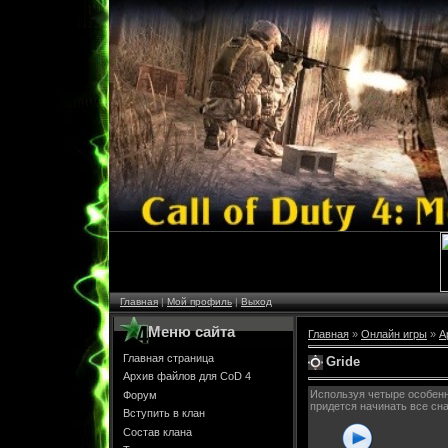
Главная
|
Мой профиль
|
Выход
Меню сайта
Главная
»
Онлайн игры
»
А
Главная страница
Gride
Архив файлов для CoD 4
Используя четыре особенно
Форум
придется начинать все сн
Вступить в клан
Состав клана