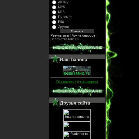
АК 47у
МР5
М16
Пулемёт
Р90
Другое
Результаты
|
Архив опросов
Всего ответов:
16
Наш баннер
Обменяться баннером
Друзья сайта