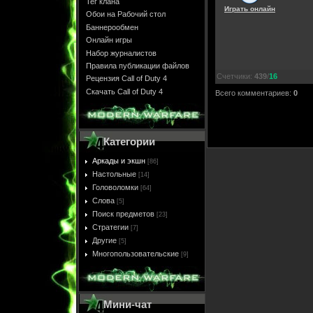
Тег клана
Играть онлайн
Обои на Рабочий стол
Баннерообмен
Онлайн игры
Набор журналистов
Правила публикации файлов
Счетчики
:
439
/
16
Рецензия Call of Duty 4
Скачать Call of Duty 4
Всего комментариев
:
0
Категории
Аркады и экшн
[86]
Настольные
[14]
Головоломки
[64]
Слова
[5]
Поиск предметов
[23]
Стратегии
[7]
Другие
[5]
Многопользовательские
[9]
Мини-чат