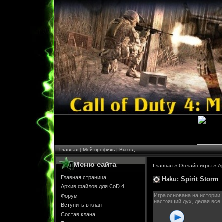
Главная
|
Мой профиль
|
Выход
Меню сайта
Главная
»
Онлайн игры
»
А
Главная страница
Haku: Spirit Storm
Архив файлов для CoD 4
Игра основана на истории 
Форум
настоящий дух, делая все
Вступить в клан
Состав клана