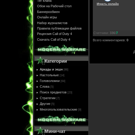
Тег клана
Играть онлайн
Обои на Рабочий стол
Баннерообмен
Онлайн игры
Набор журналистов
Правила публикации файлов
Счетчики
:
336
/
7
Рецензия Call of Duty 4
Скачать Call of Duty 4
Всего комментариев
:
0
Д
Категории
Аркады и экшн
[86]
Настольные
[14]
Головоломки
[64]
Слова
[5]
Поиск предметов
[23]
Стратегии
[7]
Другие
[5]
Многопользовательские
[9]
Мини-чат