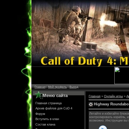
Главная
|
Мой профиль
|
Выход
Меню сайта
Главная
»
Онлайн игры
»
А
Главная страница
Highway Roundabo
Архив файлов для CoD 4
Летайте и избегайте блоко
Форум
контролировать корабль, и
Вступить в клан
возможно. Инструкции вы 
Состав клана