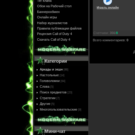
Тег клана
Обои на Рабочий стол
Играть онлайн
Баннерообмен
Онлайн игры
Набор журналистов
Правила публикации файлов
Счетчики
:
356
/
8
Рецензия Call of Duty 4
Скачать Call of Duty 4
Всего комментариев
:
0
Д
Категории
Аркады и экшн
[86]
Настольные
[14]
Головоломки
[64]
Слова
[5]
Поиск предметов
[23]
Стратегии
[7]
Другие
[5]
Многопользовательские
[9]
Мини-чат