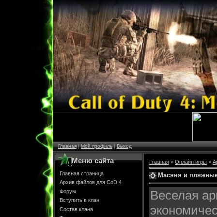
Главная
|
Мой профиль
|
Выход
Меню сайта
Главная
»
Онлайн игры
»
А
Главная страница
Масяня и пляжные
Архив файлов для CoD 4
Веселая ар
Форум
Вступить в клан
экономичес
Состав клана