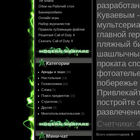
Тег клана
разработан
Обои на Рабочий стол
Баннерообмен
Куваевым -
Онлайн игры
мультсериа
Набор журналистов
Правила публикации файлов
главной ге
Рецензия Call of Duty 4
Скачать Call of Duty 4
пляжный би
шашлычные 
проката сп
Категории
фотоателье
Аркады и экшн
[86]
Настольные
[14]
побережье 
Головоломки
[64]
Слова
Привлекайт
[5]
Поиск предметов
[23]
постройте
Стратегии
[7]
Другие
[5]
развлечени
Многопользовательские
[9]
Счетчики
:
Всего комментариев
:
0
Мини-чат