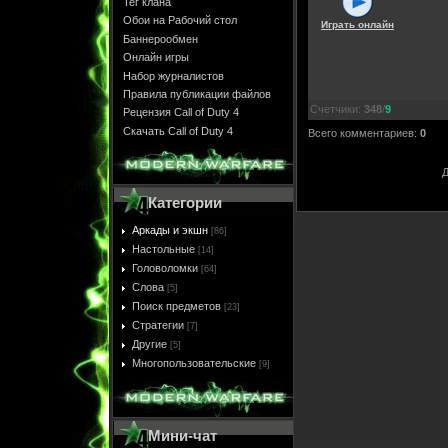
Тег клана
Обои на Рабочий стол
Играть онлайн
Баннерообмен
Онлайн игры
Набор журналистов
Правила публикации файлов
Счетчики
:
348
/
9
Рецензия Call of Duty 4
Скачать Call of Duty 4
Всего комментариев
:
0
Д
Категории
Аркады и экшн
[86]
Настольные
[14]
Головоломки
[64]
Слова
[5]
Поиск предметов
[23]
Стратегии
[7]
Другие
[5]
Многопользовательские
[9]
Мини-чат