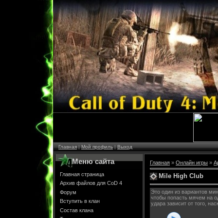
Главная
|
Мой профиль
|
Выход
Меню сайта
Главная
»
Онлайн игры
»
А
Главная страница
Mile High Club
Архив файлов для CoD 4
Это один из вариантов ми
Форум
чтобы попасть мячем на о
Вступить в клан
удара зависит от того, на
Состав клана