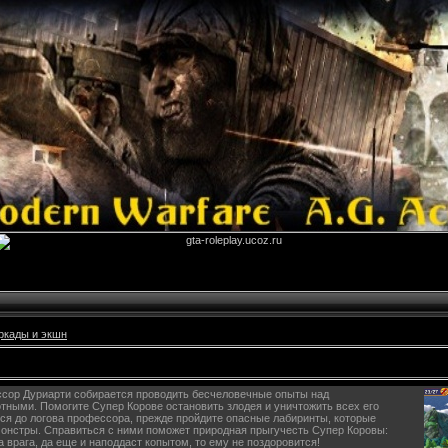
ркады и экшн
ссор Дуриарти собирается проводить бесчеловечные опыты над
тными. Помогите Супер Корове остановить злодея и уничтожить всех его
ся до логова профессора, прежде пройдите опасные лабиринты, которые
онстры. Справиться с ними поможет природная прыгучесть Супер Коровы:
а врага, да еще и наподдаст копытом, то ему не поздоровится!