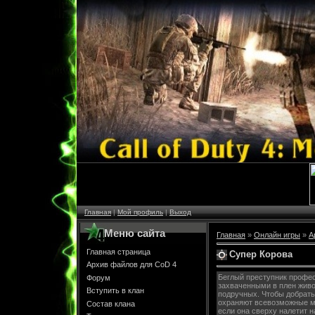
Главная
|
Мой профиль
|
Выход
Меню сайта
Главная
»
Онлайн игры
»
А
Главная страница
Супер Корова
Архив файлов для CoD 4
Беглый преступник профе
Форум
захваченными в плен живо
Вступить в клан
подручных. Чтобы добрать
охраняют всевозможные м
Состав клана
если она сверху налетит н