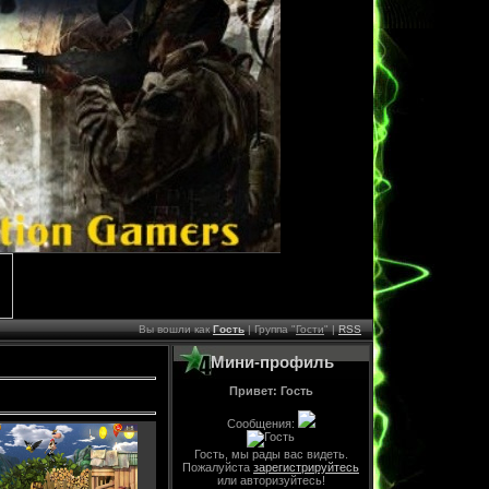
Вы вошли как
Гость
| Группа "
Гости
" |
RSS
Мини-профиль
Привет: Гость
Сообщения:
Гость, мы рады вас видеть.
Пожалуйста
зарегистрируйтесь
или авторизуйтесь!