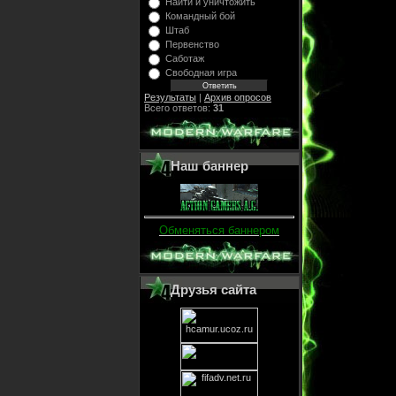
Найти и уничтожить
Командный бой
Штаб
Первенство
Саботаж
Свободная игра
Результаты
|
Архив опросов
Всего ответов:
31
Наш баннер
Обменяться баннером
Друзья сайта