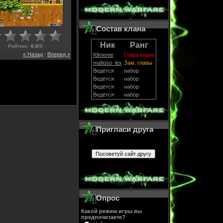
Состав клана
Ник
Ранг
Рейтинг
:
0.0
/
0
« Назад
|
Вперед »
Klimente
Глава клана
mafioso_lex
Зам. главы
Ведётся
набор
Ведётся
набор
Ведётся
набор
Ведётся
набор
Пригласи друга
Опрос
Какой режим игры вы
предпочитаете?