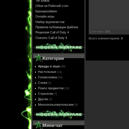
Тег клана
Обои на Рабочий стол
Баннерообмен
Онлайн игры
Набор журналистов
Правила публикации файлов
Счетчики
:
310
Рецензия Call of Duty 4
Скачать Call of Duty 4
Всего комментариев
:
0
Категории
Аркады и экшн
[86]
Настольные
[14]
Головоломки
[64]
Слова
[5]
Поиск предметов
[23]
Стратегии
[7]
Другие
[5]
Многопользовательские
[9]
Мини-чат