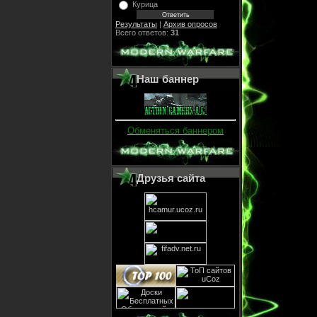
Курица
Результаты
|
Архив опросов
Всего ответов:
31
Наш баннер
Обменяться баннером
Друзья сайта