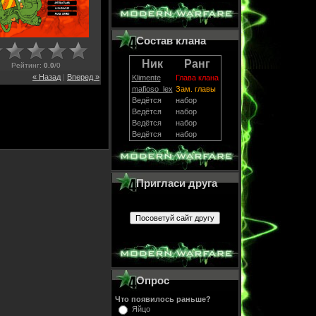
Состав клана
Ник
Ранг
Рейтинг
:
0.0
/
0
« Назад
|
Вперед »
Klimente
Глава клана
mafioso_lex
Зам. главы
Ведётся
набор
Ведётся
набор
Ведётся
набор
Ведётся
набор
Пригласи друга
Опрос
Что появилось раньше?
Яйцо