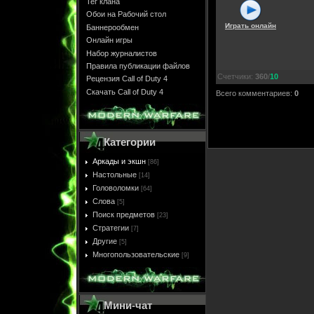
Тег клана
Обои на Рабочий стол
Играть онлайн
Баннерообмен
Онлайн игры
Набор журналистов
Правила публикации файлов
Счетчики
:
360
/
10
Рецензия Call of Duty 4
Скачать Call of Duty 4
Всего комментариев
:
0
Категории
Аркады и экшн
[86]
Настольные
[14]
Головоломки
[64]
Слова
[5]
Поиск предметов
[23]
Стратегии
[7]
Другие
[5]
Многопользовательские
[9]
Мини-чат