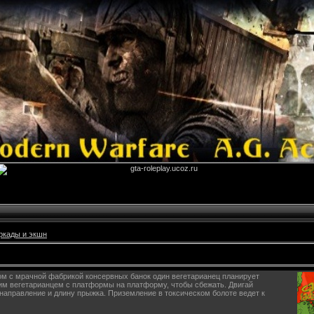
ркады и экшн
ом с мрачной фабрикой консервных банок один вегетарианец планирует
им вегетарианцем с платформы на платформу, чтобы сбежать. Двигай
направление и длину прыжка. Приземление в токсическом болоте ведет к