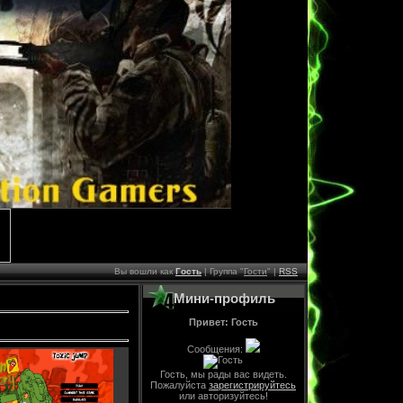
Вы вошли как
Гость
| Группа "
Гости
" |
RSS
Мини-профиль
Привет: Гость
Сообщения:
Гость, мы рады вас видеть.
Пожалуйста
зарегистрируйтесь
или авторизуйтесь!