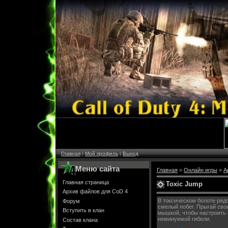
Главная
|
Мой профиль
|
Выход
Меню сайта
Главная
»
Онлайн игры
»
А
Главная страница
Toxic Jump
Архив файлов для CoD 4
В токсическом болоте ряд
Форум
смелый побег. Прыгай сво
Вступить в клан
мышкой, чтобы настроить 
неминуемой гибели.
Состав клана