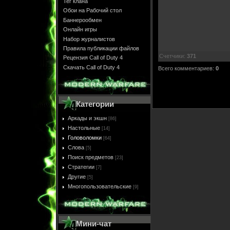
Тег клана
Обои на Рабочий стол
Баннерообмен
Онлайн игры
Набор журналистов
Правила публикации файлов
Счетчики
:
371
Рецензия Call of Duty 4
Скачать Call of Duty 4
Всего комментариев
:
0
Категории
Аркады и экшн
[86]
Настольные
[14]
Головоломки
[64]
Слова
[5]
Поиск предметов
[23]
Стратегии
[7]
Другие
[5]
Многопользовательские
[9]
Мини-чат