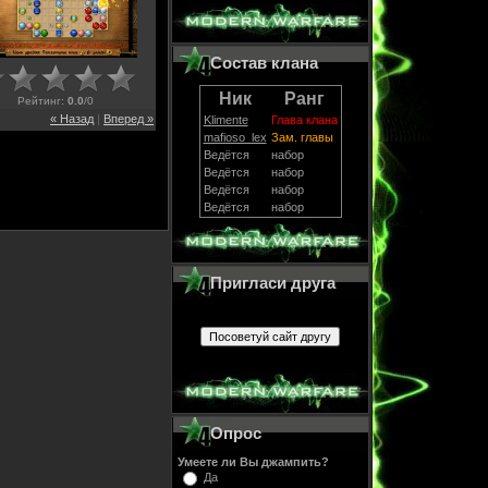
Состав клана
Ник
Ранг
Рейтинг
:
0.0
/
0
« Назад
|
Вперед »
Klimente
Глава клана
mafioso_lex
Зам. главы
Ведётся
набор
Ведётся
набор
Ведётся
набор
Ведётся
набор
Пригласи друга
Опрос
Умеете ли Вы джампить?
Да