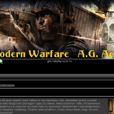
оловоломки
сей день хранят свои тайны от посторонних глаз, невзирая на все усилия
ке вам предстоит разгадать одну из самых замысловатых тайн, оставленных
правиться в опасное путешествие по мрачным лабиринтам и расшифровать
астоящему храбрецу. Скорее приступайте к этому испытанию, ведь на кону -
хеологии!