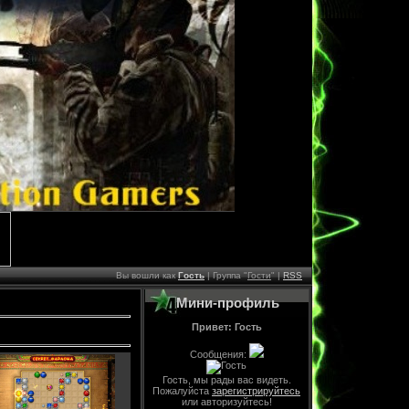
Вы вошли как
Гость
| Группа "
Гости
" |
RSS
Мини-профиль
Привет: Гость
Сообщения:
Гость, мы рады вас видеть.
Пожалуйста
зарегистрируйтесь
или авторизуйтесь!