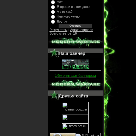
Нет
Я профи в этом деле
А это как?
Немного умею
Другое
Результаты
|
Архив опросов
Всего ответов:
10
Наш баннер
Обменяться баннером
Друзья сайта