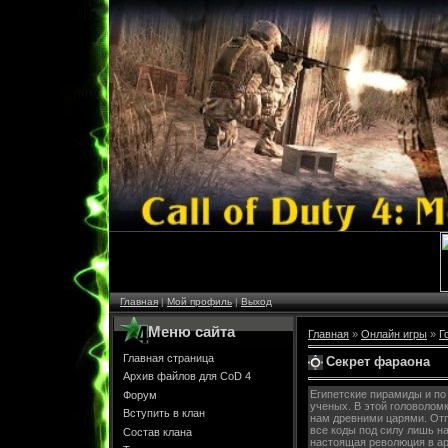
Главная
|
Мой профиль
|
Выход
Меню сайта
Главная
»
Онлайн игры
»
Г
Главная страница
Секрет фараона
Архив файлов для CoD 4
Египетские пирамиды и по 
Форум
ученых. В этой головолом
Вступить в клан
нам древними царями. От
все коды под силу лишь н
Состав клана
настоящая революция в ар