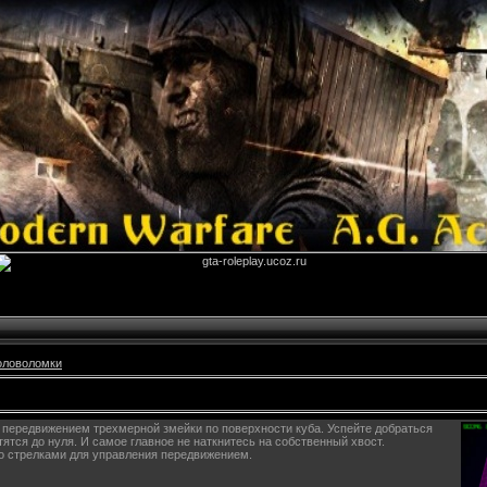
оловоломки
е передвижением трехмерной змейки по поверхности куба. Успейте добраться
атятся до нуля. И самое главное не наткнитесь на собственный хвост.
о стрелками для управления передвижением.