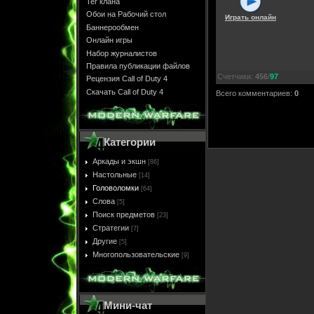
Тег клана
Обои на Рабочий стол
Играть онлайн
Баннерообмен
Онлайн игры
Набор журналистов
Правила публикации файлов
Счетчики
:
456
/
97
Рецензия Call of Duty 4
Скачать Call of Duty 4
Всего комментариев
:
0
Категории
Аркады и экшн
[86]
Настольные
[14]
Головоломки
[64]
Слова
[5]
Поиск предметов
[23]
Стратегии
[7]
Другие
[5]
Многопользовательские
[9]
Мини-чат