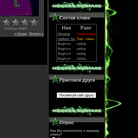
Состав клана
Ник
Ранг
Рейтинг
:
0.0
/
0
« Назад
|
Вперед »
Klimente
Глава клана
mafioso_lex
Зам. главы
Ведётся
набор
Ведётся
набор
Ведётся
набор
Ведётся
набор
Пригласи друга
Опрос
Как Вы относитесь к нашему
клану?