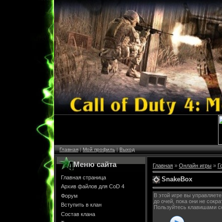
Главная
|
Мой профиль
|
Выход
Меню сайта
Главная
»
Онлайн игры
»
Г
Главная страница
SnakeBox
Архив файлов для CoD 4
В этой игре вы управляет
Форум
до очей, пока они не сокр
Вступить в клан
Пользуйтесь клавишами с
Состав клана