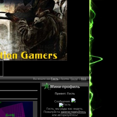
Вы вошли как
Гость
| Группа "
Гости
" |
RSS
Мини-профиль
Привет: Гость
Сообщения:
Гость, мы рады вас видеть.
Пожалуйста
зарегистрируйтесь
или авторизуйтесь!