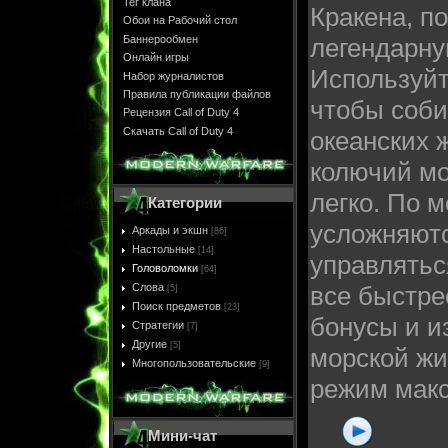
Тег клана
Кракена, по
Обои на Рабочий стол
Баннерообмен
легендарну
Онлайн игры
Используй
Набор журналистов
Правила публикации файлов
чтобы соби
Рецензия Call of Duty 4
Скачать Call of Duty 4
океанских ж
колючий мо
легко. По м
Категории
усложняютс
Аркады и экшн
[86]
Настольные
[14]
управлятьс
Головоломки
[64]
Слова
все быстре
[5]
Поиск предметов
[23]
бонусы и и
Стратегии
[7]
Другие
[5]
морской жи
Многопользовательские
[9]
режим макс
Мини-чат