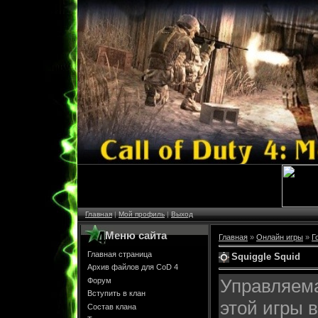
Главная
|
Мой профиль
|
Выход
Меню сайта
Главная
»
Онлайн игры
»
Г
Главная страница
Squiggle Squid
Архив файлов для CoD 4
Управляем
Форум
Вступить в клан
этой игры 
Состав клана