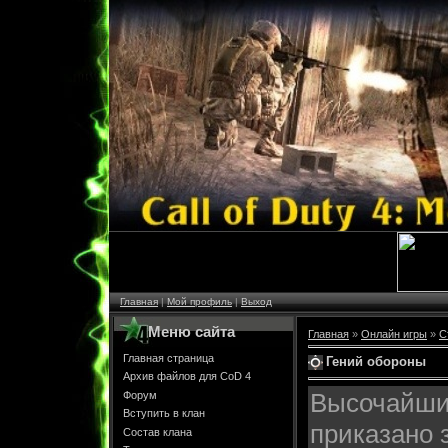
Главная
|
Мой профиль
|
Выход
Меню сайта
Главная
»
Онлайн игры
»
С
Главная страница
Гений обороны
Архив файлов для CoD 4
Высочайши
Форум
Вступить в клан
приказано 
Состав клана