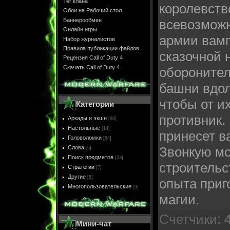
Тег клана
королевств
Обои на Рабочий стол
Баннерообмен
всевозможн
Онлайн игры
армии вамп
Набор журналистов
Правила публикации файлов
сказочной 
Рецензия Call of Duty 4
Скачать Call of Duty 4
оборонител
башни вдол
чтобы от и
Категории
противник.
Аркады и экшн
[86]
Настольные
[14]
принесет в
Головоломки
[64]
Слова
Звонкую мо
[5]
Поиск предметов
[23]
строительс
Стратегии
[7]
Другие
[5]
опыта приг
Многопользовательские
[9]
магии.
Счетчики
:
Мини-чат