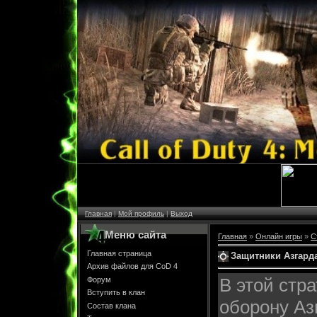
Главная
|
Мой профиль
|
Выход
Меню сайта
Главная
»
Онлайн игры
»
С
Главная страница
Защитники Азгард
Архив файлов для CoD 4
В этой стр
Форум
Вступить в клан
оборону Аз
Состав клана