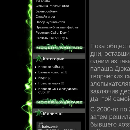
Тег клана
Обои на Рабочий стол
Баннерообмен
Онлайн игры
Набор журналистов
Правила публикации файлов
Рецензия Call of Duty 4
Скачать Call of Duty 4
Пока обществ
дни, оставшие
Категории
одним из так
папаша Дюка
Новости сайта
[1]
Важные новости
[2]
творческих си
Видео
[2]
злопыхателя
Новости клана
[2]
Новости CoD и создателей
заключив дес
CoD
[27]
Да, той само
С 2000-го по 
Мини-чат
затем решила
бывшего хозя