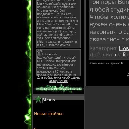
той поры Bun
любой студи
Чтобы холил,
нужен очень 
наконец-то с
связались с 
Категория
:
Нов
Добавил
:
mafio
Всего комментариев
:
0
Д
Для добавления необходима
авторизация
Меню
Новые файлы: