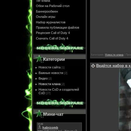
Тег клана
Обои на Рабочий стол
Баннерообмен
Онлайн игры
Набор журналистов
Правила публикации файлов
Рецензия Call of Duty 4
Скачать Call of Duty 4
Категория:
Новости клана
| Про
Категории
Ведётся набор в 
Новости сайта
[1]
Важные новости
[2]
Видео
[2]
Новости клана
[2]
Новости CoD и создателей
CoD
[27]
Мини-чат