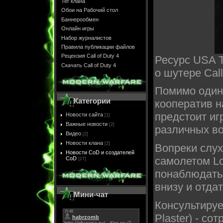
Тег клана
Обои на Рабочий стол
Баннерообмен
Онлайн игры
Набор журналистов
Правила публикации файлов
Рецензия Call of Duty 4
Ресурс USA 
Скачать Call of Duty 4
о шутере Call
Помимо одино
Категории
кооператив н
предстоит иг
Новости сайта
[1]
Важные новости
[2]
различных во
Видео
[2]
Новости клана
[2]
Вопреки слух
Новости CoD и создателей
самолетом Lo
CoD
[27]
понаблюдать 
внизу и отда
Мини-чат
Консультируе
Plaster) - со