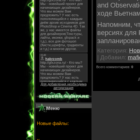
and Observat
ходе Вьетнам
Напомним, чт
версиях для Р
запланирован
Категория
:
Нов
|
Добавил
:
mafi
Всего комментариев
:
0
Д
Для добавления необходима
авторизация
Меню
Новые файлы: